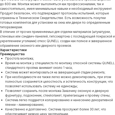
до 600 мм. Монтаж может выполняться как профессионалами, так и
самостоятельно, имея минимальные навыки и необходимый инструмент.
Продукт безопасен, что подтверждают протоколы испытаний, которые
отражены в Техническом Свидетельстве. Есть возможность покупки
готовых комплектов для установки на окна или двери по определенным
типоразмерам.
В отличие от прочих применяемых для отделки материалов (штукатурки,
стеновых или сэндвич-панелей, гипсокартона с последующей покраской и
укреплением уголками) откос QUNELL создан как полное и завершенное
обрамление оконного или дверного проемов.
Характеристики
Преимущества
Простота монтажа;
Время на монтаж у специалиста по монтажу откосной системы QUNELL
стандартного проёма занимает около 1 часа;
Система может монтироваться на завершающей стадии ремонта;
При необходимости ее также легко можно демонтировать, при этом
полностью сохраняется целостность и эстетичность конструкции, что
позволяет использовать систему не единожды;
Позволяет сохранить после монтажа Заказчику оконную и дверную
фурнитуру, подоконник, стеклопакет, прилегающие к проёму стены;
Система легко поддается колорированию и нанесению декоративной
пленки – ламинированию;
Качественно и долговечно. Система прослужит более 30 лет, что
обеспечивает низкую цену эксплуатации.